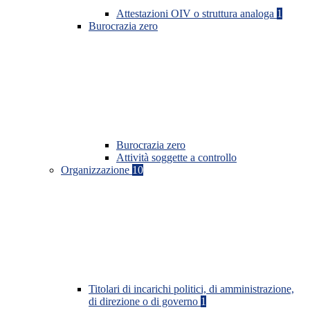
Attestazioni OIV o struttura analoga
1
Burocrazia zero
Burocrazia zero
Attività soggette a controllo
Organizzazione
10
Titolari di incarichi politici, di amministrazione,
di direzione o di governo
1