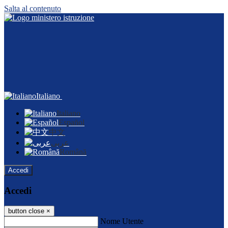
Salta al contenuto
Italiano
Italiano
Español
中文
عربى
Română
Accedi
Accedi
button close
×
Nome Utente