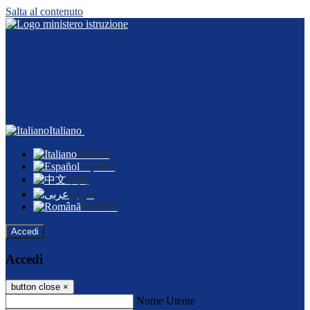
Salta al contenuto
Italiano
Italiano
Español
中文
عربى
Română
Accedi
Accedi
button close
×
Nome Utente