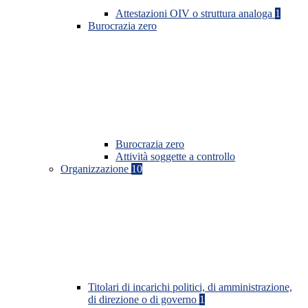
Attestazioni OIV o struttura analoga
1
Burocrazia zero
Burocrazia zero
Attività soggette a controllo
Organizzazione
10
Titolari di incarichi politici, di amministrazione,
di direzione o di governo
1