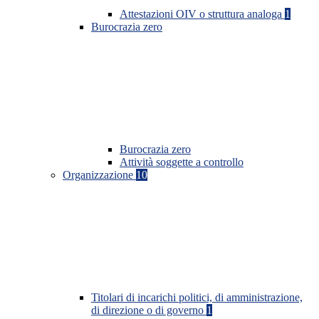
Attestazioni OIV o struttura analoga
1
Burocrazia zero
Burocrazia zero
Attività soggette a controllo
Organizzazione
10
Titolari di incarichi politici, di amministrazione,
di direzione o di governo
1