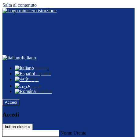
Salta al contenuto
Italiano
Italiano
Español
中文
عربى
Română
Accedi
Accedi
button close
×
Nome Utente