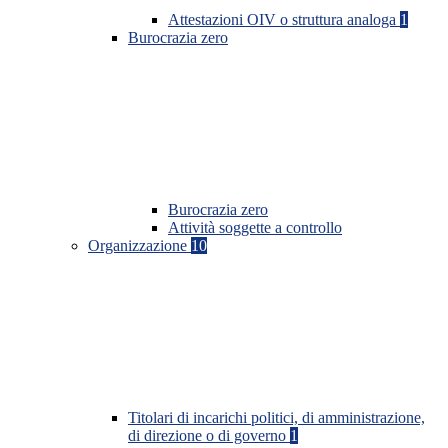
Attestazioni OIV o struttura analoga
1
Burocrazia zero
Burocrazia zero
Attività soggette a controllo
Organizzazione
10
Titolari di incarichi politici, di amministrazione,
di direzione o di governo
1