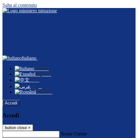
Salta al contenuto
Italiano
Italiano
Español
中文
عربى
Română
Accedi
Accedi
button close
×
Nome Utente