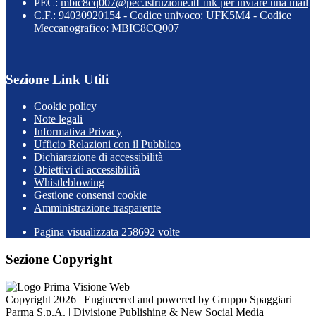
PEC:
mbic8cq007@pec.istruzione.it
Link per inviare una mail
C.F.: 94030920154 - Codice univoco: UFK5M4 - Codice
Meccanografico: MBIC8CQ007
Sezione Link Utili
Cookie policy
Note legali
Informativa Privacy
Ufficio Relazioni con il Pubblico
Dichiarazione di accessibilità
Obiettivi di accessibilità
Whistleblowing
Gestione consensi cookie
Amministrazione trasparente
Pagina visualizzata
258692
volte
Sezione Copyright
Copyright 2026 | Engineered and powered by Gruppo Spaggiari
Parma S.p.A. | Divisione Publishing & New Social Media