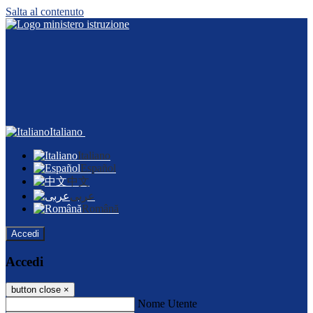
Salta al contenuto
Italiano
Italiano
Español
中文
عربى
Română
Accedi
Accedi
button close
×
Nome Utente