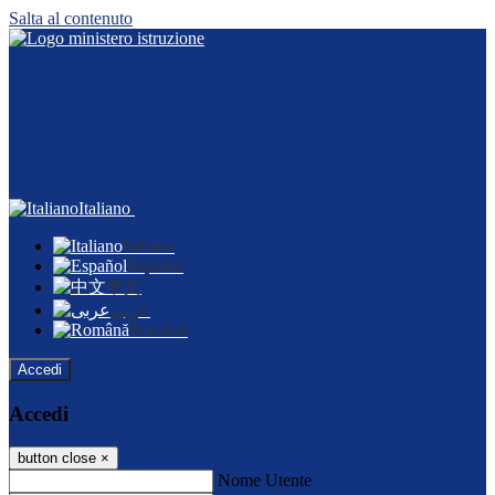
Salta al contenuto
Italiano
Italiano
Español
中文
عربى
Română
Accedi
Accedi
button close
×
Nome Utente