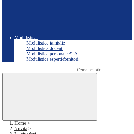
Modulistica
Modulistica famiglie
Modulistica docenti
Modulistica personale ATA
Modulistica esperti/fornitori
Campo di ricerca per le pagine del sito
Home
>
Novità
>
Le circolari