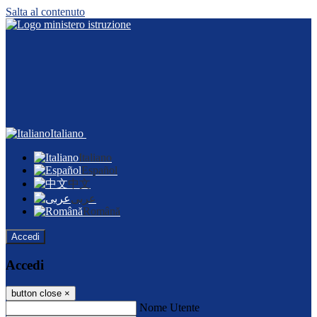
Salta al contenuto
Italiano
Italiano
Español
中文
عربى
Română
Accedi
Accedi
button close
×
Nome Utente