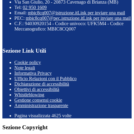
Via San Giulio, 20 - 20873 Cavenago di Brianza (MB)
Tel:
02 950 1609
Email:
mbic8cq007@istruzione.it
Link per inviare una mail
PEC:
mbic8cq007@pec.istruzione.it
Link per inviare una mail
C.F.: 94030920154 - Codice univoco: UFK5M4 - Codice
Meccanografico: MBIC8CQ007
Sezione Link Utili
Cookie policy
Note legali
Informativa Privacy
Ufficio Relazioni con il Pubblico
Dichiarazione di accessibilità
Obiettivi di accessibilità
Whistleblowing
Gestione consensi cookie
Amministrazione trasparente
Pagina visualizzata
4625
volte
Sezione Copyright