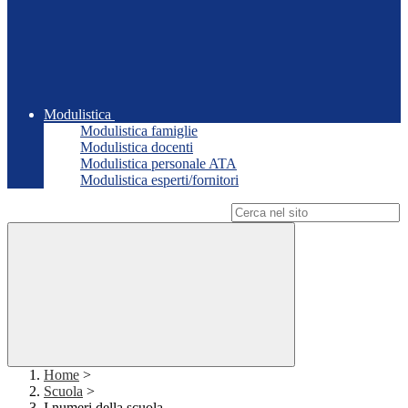
Modulistica
Modulistica famiglie
Modulistica docenti
Modulistica personale ATA
Modulistica esperti/fornitori
Campo di ricerca per le pagine del sito
Home
>
Scuola
>
I numeri della scuola