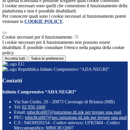
In questa schermata è possibile scegliere quali cookie consentire.
I cookie necessari sono quelli che consentono il funzionamento della
piattaforma e non è possibile disabilitarli.
Per conoscere quali sono i cookie necessari al funzionamento potete
visionare la
COOKIE POLICY
.
Cookie necessari per il funzionamento
I cookie necessari per il funzionamento non possono essere
disabilitati. È possibile consultare l'elenco nella pagina della cookie
policy.
Accetta tutti
Salva le preferenze
Istituto Comprensivo “ADA NEGRI”
Contatti
Istituto Comprensivo “ADA NEGRI”
Via San Giulio, 20 - 20873 Cavenago di Brianza (MB)
Tel:
02 950 1609
Email:
mbic8cq007@istruzione.it
Link per inviare una mail
PEC:
mbic8cq007@pec.istruzione.it
Link per inviare una mail
C.F.: 94030920154 - Codice univoco: UFK5M4 - Codice
Meccanografico: MBIC8CQ007