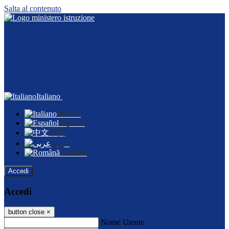
Salta al contenuto
Italiano
Italiano
Español
中文
عربى
Română
Accedi
Accedi
button close
×
Nome Utente