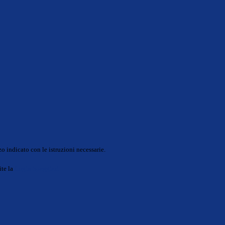
o indicato con le istruzioni necessarie.
ite la
Login Spaggiari