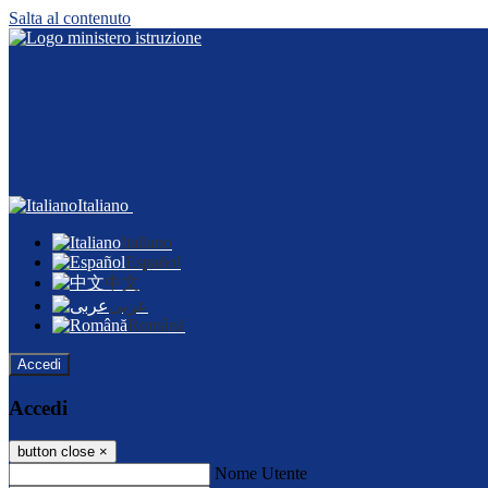
Salta al contenuto
Italiano
Italiano
Español
中文
عربى
Română
Accedi
Accedi
button close
×
Nome Utente