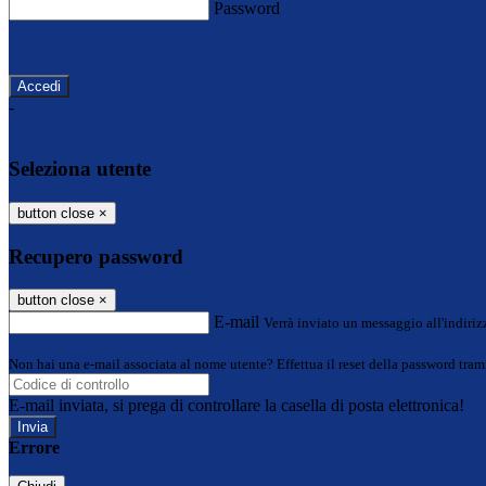
Password
Password dimenticata?
-
Entra con SPID
Entra con CIE
Seleziona utente
button close
×
Recupero password
button close
×
E-mail
Verrà inviato un messaggio all'indirizz
Non hai una e-mail associata al nome utente? Effettua il reset della password tram
E-mail inviata, si prega di controllare la casella di posta elettronica!
Errore