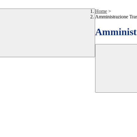
Home
>
Amministrazione Tra
Amministr