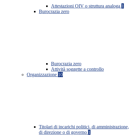
Attestazioni OIV o struttura analoga
1
Burocrazia zero
Burocrazia zero
Attività soggette a controllo
Organizzazione
10
Titolari di incarichi politici, di amministrazione,
di direzione o di governo
1