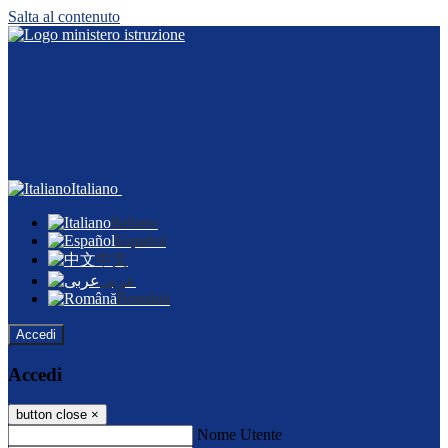
Salta al contenuto
Italiano
Italiano
Español
中文
عربى
Română
Accedi
Accedi
button close
×
Nome Utente