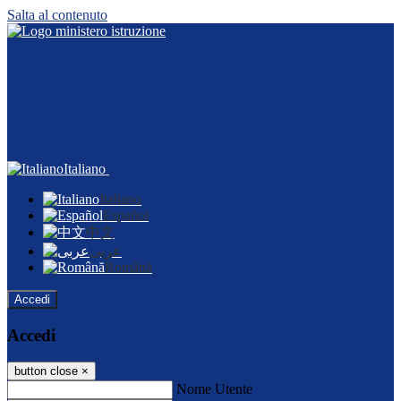
Salta al contenuto
Italiano
Italiano
Español
中文
عربى
Română
Accedi
Accedi
button close
×
Nome Utente