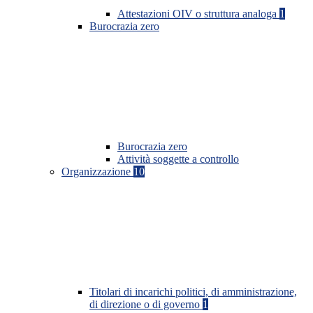
Attestazioni OIV o struttura analoga
1
Burocrazia zero
Burocrazia zero
Attività soggette a controllo
Organizzazione
10
Titolari di incarichi politici, di amministrazione,
di direzione o di governo
1