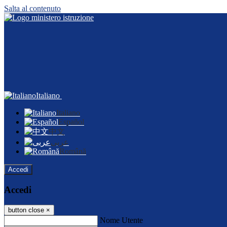
Salta al contenuto
Italiano
Italiano
Español
中文
عربى
Română
Accedi
Accedi
button close
×
Nome Utente