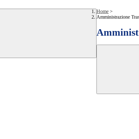
Home
>
Amministrazione Tra
Amministr