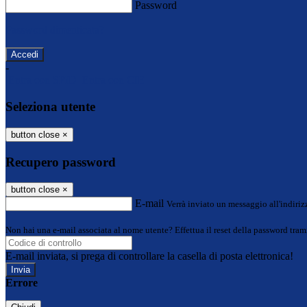
Password
Password dimenticata?
-
Entra con SPID
Entra con CIE
Seleziona utente
button close
×
Recupero password
button close
×
E-mail
Verrà inviato un messaggio all'indirizz
Non hai una e-mail associata al nome utente? Effettua il reset della password tram
E-mail inviata, si prega di controllare la casella di posta elettronica!
Errore