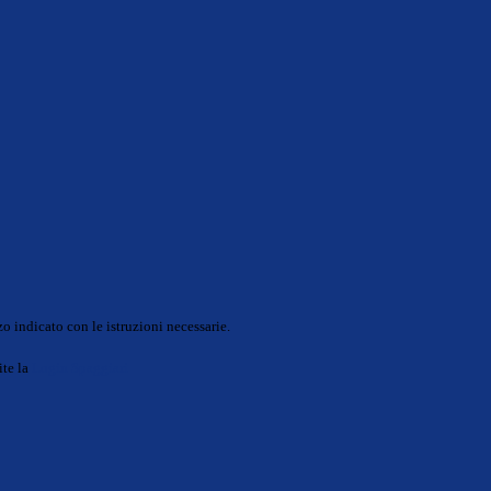
o indicato con le istruzioni necessarie.
ite la
Login Spaggiari