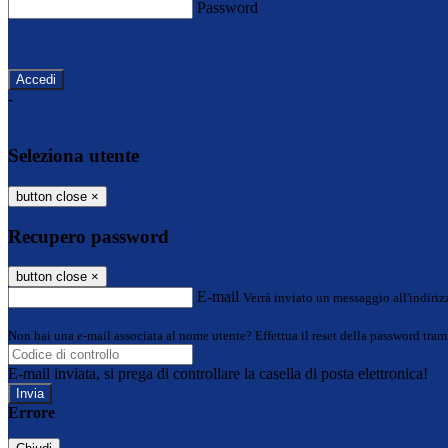
Password
Password dimenticata?
-
Entra con SPID
Entra con CIE
Seleziona utente
button close
×
Recupero password
button close
×
E-mail
Verrà inviato un messaggio all'indirizz
Non hai una e-mail associata al nome utente? Effettua il reset della password tram
E-mail inviata, si prega di controllare la casella di posta elettronica!
Errore