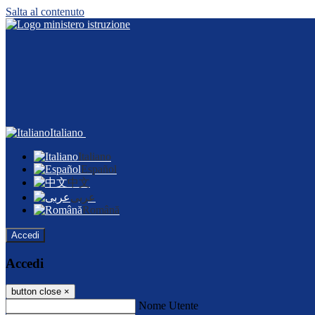
Salta al contenuto
Italiano
Italiano
Español
中文
عربى
Română
Accedi
Accedi
button close
×
Nome Utente