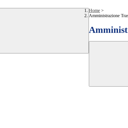
Home
>
Amministrazione Tra
Amministr