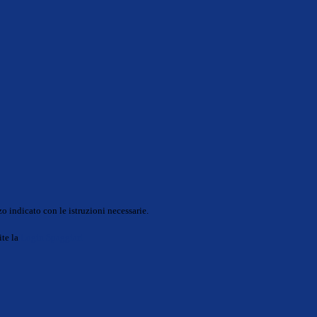
o indicato con le istruzioni necessarie.
ite la
Login Spaggiari