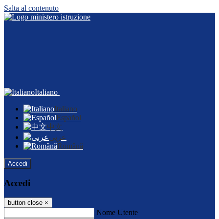
Salta al contenuto
Italiano
Italiano
Español
中文
عربى
Română
Accedi
Accedi
button close
×
Nome Utente