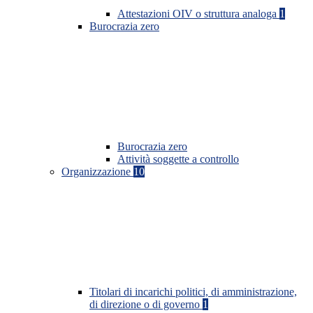
Attestazioni OIV o struttura analoga
1
Burocrazia zero
Burocrazia zero
Attività soggette a controllo
Organizzazione
10
Titolari di incarichi politici, di amministrazione,
di direzione o di governo
1