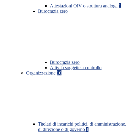
Attestazioni OIV o struttura analoga
1
Burocrazia zero
Burocrazia zero
Attività soggette a controllo
Organizzazione
10
Titolari di incarichi politici, di amministrazione,
di direzione o di governo
1