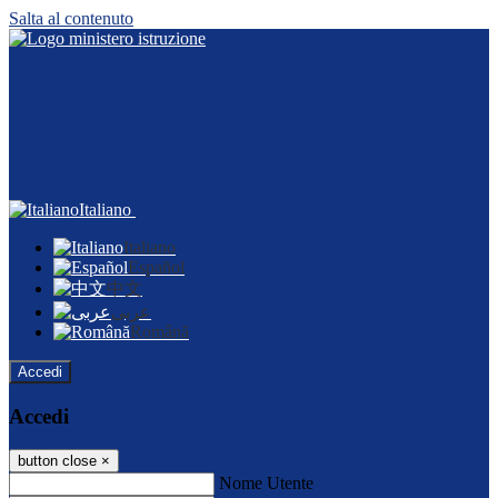
Salta al contenuto
Italiano
Italiano
Español
中文
عربى
Română
Accedi
Accedi
button close
×
Nome Utente