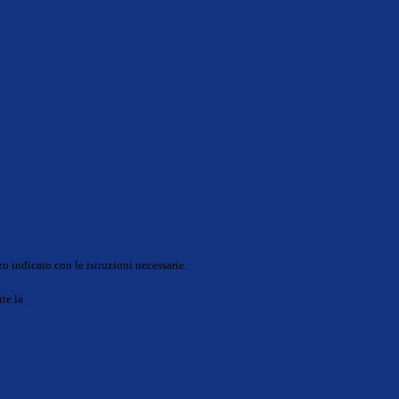
o indicato con le istruzioni necessarie.
ite la
Login Spaggiari