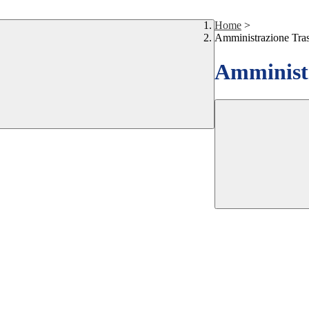
Home
>
Amministrazione Tra
Amministr