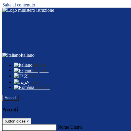
Salta al contenuto
Italiano
Italiano
Español
中文
عربى
Română
Accedi
Accedi
button close
×
Nome Utente