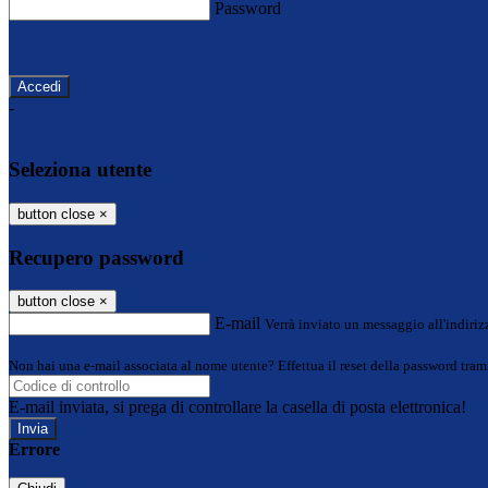
Password
Password dimenticata?
-
Entra con SPID
Entra con CIE
Seleziona utente
button close
×
Recupero password
button close
×
E-mail
Verrà inviato un messaggio all'indirizz
Non hai una e-mail associata al nome utente? Effettua il reset della password tram
E-mail inviata, si prega di controllare la casella di posta elettronica!
Errore