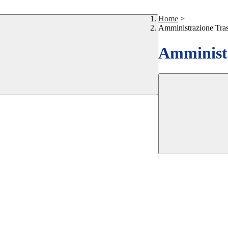
Home
>
Amministrazione Tra
Amministr