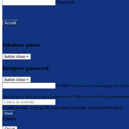
Password
Password dimenticata?
-
Entra con SPID
Entra con CIE
Seleziona utente
button close
×
Recupero password
button close
×
E-mail
Verrà inviato un messaggio all'indirizz
Non hai una e-mail associata al nome utente? Effettua il reset della password tram
E-mail inviata, si prega di controllare la casella di posta elettronica!
Errore