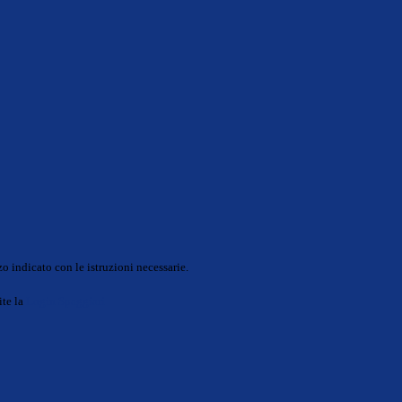
o indicato con le istruzioni necessarie.
ite la
Login Spaggiari