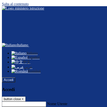
Salta al contenuto
Italiano
Italiano
Español
中文
عربى
Română
Accedi
Accedi
button close
×
Nome Utente