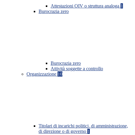
Attestazioni OIV o struttura analoga
1
Burocrazia zero
Burocrazia zero
Attività soggette a controllo
Organizzazione
10
Titolari di incarichi politici, di amministrazione,
di direzione o di governo
1