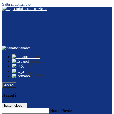
Salta al contenuto
Italiano
Italiano
Español
中文
عربى
Română
Accedi
Accedi
button close
×
Nome Utente