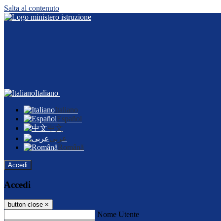
Salta al contenuto
Italiano
Italiano
Español
中文
عربى
Română
Accedi
Accedi
button close
×
Nome Utente