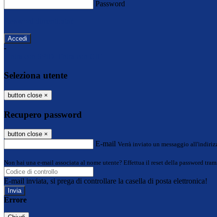
Password
Password dimenticata?
-
Entra con SPID
Entra con CIE
Seleziona utente
button close
×
Recupero password
button close
×
E-mail
Verrà inviato un messaggio all'indirizz
Non hai una e-mail associata al nome utente? Effettua il reset della password tram
E-mail inviata, si prega di controllare la casella di posta elettronica!
Errore