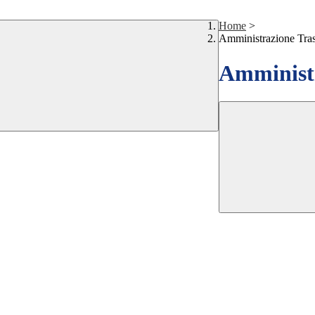
Home
>
Amministrazione Tra
Amministr