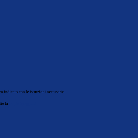
o indicato con le istruzioni necessarie.
ite la
Login Spaggiari