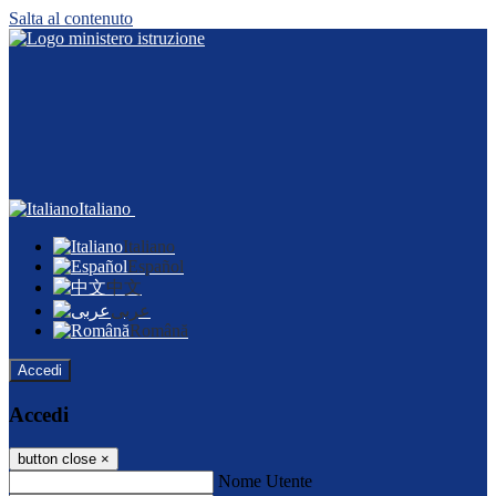
Salta al contenuto
Italiano
Italiano
Español
中文
عربى
Română
Accedi
Accedi
button close
×
Nome Utente