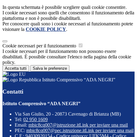
In questa schermata è possibile scegliere quali cookie consentire.
I cookie necessari sono quelli che consentono il funzionamento della
piattaforma e non è possibile disabilitarli.
Per conoscere quali sono i cookie necessari al funzionamento potete
visionare la
COOKIE POLICY
.
Cookie necessari per il funzionamento
I cookie necessari per il funzionamento non possono essere
disabilitati. È possibile consultare l'elenco nella pagina della cookie
policy.
Accetta tutti
Salva le preferenze
Istituto Comprensivo “ADA NEGRI”
Contatti
Istituto Comprensivo “ADA NEGRI”
Via San Giulio, 20 - 20873 Cavenago di Brianza (MB)
Tel:
02 950 1609
Email:
mbic8cq007@istruzione.it
Link per inviare una mail
PEC:
mbic8cq007@pec.istruzione.it
Link per inviare una mail
C.F.: 94030920154 - Codice univoco: UFK5M4 - Codice