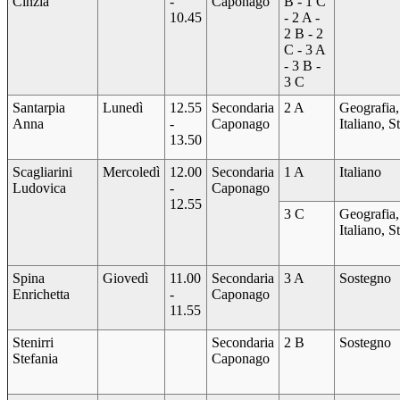
Cinzia
-
Caponago
B - 1 C
10.45
- 2 A -
2 B - 2
C - 3 A
- 3 B -
3 C
Santarpia
Lunedì
12.55
Secondaria
2 A
Geografia,
Anna
-
Caponago
Italiano, S
13.50
Scagliarini
Mercoledì
12.00
Secondaria
1 A
Italiano
Ludovica
-
Caponago
12.55
3 C
Geografia,
Italiano, S
Spina
Giovedì
11.00
Secondaria
3 A
Sostegno
Enrichetta
-
Caponago
11.55
Stenirri
Secondaria
2 B
Sostegno
Stefania
Caponago