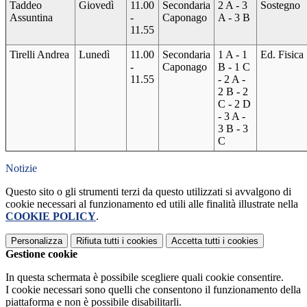
Taddeo
Giovedì
11.00
Secondaria
2 A - 3
Sostegno
Assuntina
-
Caponago
A - 3 B
11.55
Tirelli Andrea
Lunedì
11.00
Secondaria
1 A - 1
Ed. Fisica
-
Caponago
B - 1 C
11.55
- 2 A -
2 B - 2
C - 2 D
- 3 A -
3 B - 3
C
Notizie
Questo sito o gli strumenti terzi da questo utilizzati si avvalgono di
cookie necessari al funzionamento ed utili alle finalità illustrate nella
COOKIE POLICY
.
Personalizza
Rifiuta tutti
i cookies
Accetta tutti
i cookies
Gestione cookie
In questa schermata è possibile scegliere quali cookie consentire.
I cookie necessari sono quelli che consentono il funzionamento della
piattaforma e non è possibile disabilitarli.