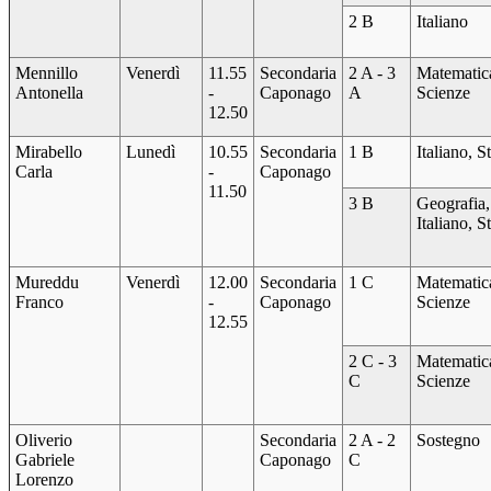
2 B
Italiano
Mennillo
Venerdì
11.55
Secondaria
2 A - 3
Matematic
Antonella
-
Caponago
A
Scienze
12.50
Mirabello
Lunedì
10.55
Secondaria
1 B
Italiano, S
Carla
-
Caponago
11.50
3 B
Geografia,
Italiano, S
Mureddu
Venerdì
12.00
Secondaria
1 C
Matematic
Franco
-
Caponago
Scienze
12.55
2 C - 3
Matematic
C
Scienze
Oliverio
Secondaria
2 A - 2
Sostegno
Gabriele
Caponago
C
Lorenzo