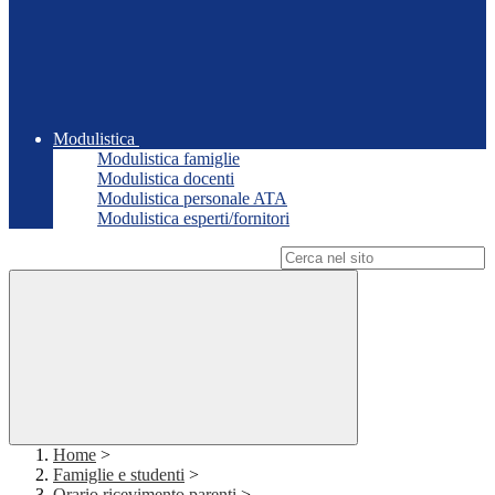
Modulistica
Modulistica famiglie
Modulistica docenti
Modulistica personale ATA
Modulistica esperti/fornitori
Campo di ricerca per le pagine del sito
Home
>
Famiglie e studenti
>
Orario ricevimento parenti
>