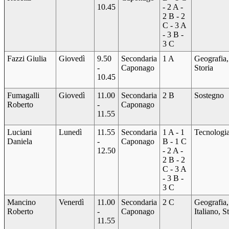
10.45
- 2 A -
2 B - 2
C - 3 A
- 3 B -
3 C
Fazzi Giulia
Giovedì
9.50
Secondaria
1 A
Geografia,
-
Caponago
Storia
10.45
Fumagalli
Giovedì
11.00
Secondaria
2 B
Sostegno
Roberto
-
Caponago
11.55
Luciani
Lunedì
11.55
Secondaria
1 A - 1
Tecnologi
Daniela
-
Caponago
B - 1 C
12.50
- 2 A -
2 B - 2
C - 3 A
- 3 B -
3 C
Mancino
Venerdì
11.00
Secondaria
2 C
Geografia,
Roberto
-
Caponago
Italiano, S
11.55