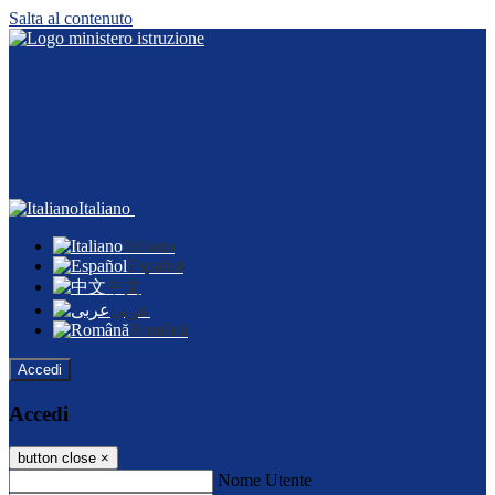
Salta al contenuto
Italiano
Italiano
Español
中文
عربى
Română
Accedi
Accedi
button close
×
Nome Utente