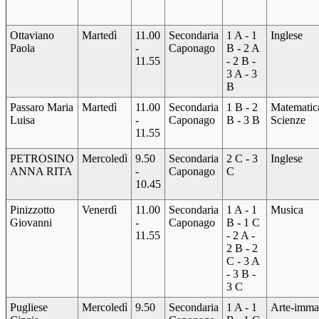
Ottaviano
Martedì
11.00
Secondaria
1 A - 1
Inglese
Paola
-
Caponago
B - 2 A
11.55
- 2 B -
3 A - 3
B
Passaro Maria
Martedì
11.00
Secondaria
1 B - 2
Matematic
Luisa
-
Caponago
B - 3 B
Scienze
11.55
PETROSINO
Mercoledì
9.50
Secondaria
2 C - 3
Inglese
ANNA RITA
-
Caponago
C
10.45
Pinizzotto
Venerdì
11.00
Secondaria
1 A - 1
Musica
Giovanni
-
Caponago
B - 1 C
11.55
- 2 A -
2 B - 2
C - 3 A
- 3 B -
3 C
Pugliese
Mercoledì
9.50
Secondaria
1 A - 1
Arte-imma