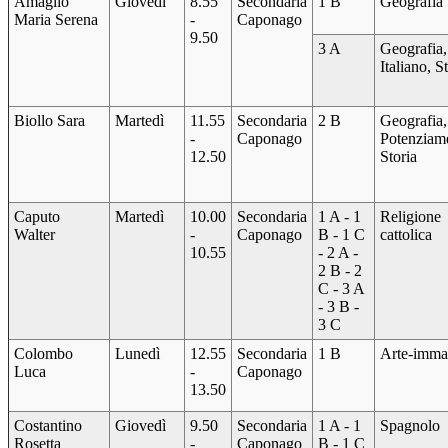
Amaglio
Giovedì
8.55
Secondaria
1 B
Geografia
Maria Serena
-
Caponago
9.50
3 A
Geografia,
Italiano, S
Biollo Sara
Martedì
11.55
Secondaria
2 B
Geografia,
-
Caponago
Potenziam
12.50
Storia
Caputo
Martedì
10.00
Secondaria
1 A - 1
Religione
Walter
-
Caponago
B - 1 C
cattolica
10.55
- 2 A -
2 B - 2
C - 3 A
- 3 B -
3 C
Colombo
Lunedì
12.55
Secondaria
1 B
Arte-imma
Luca
-
Caponago
13.50
Costantino
Giovedì
9.50
Secondaria
1 A - 1
Spagnolo
Rosetta
-
Caponago
B - 1 C