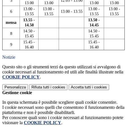
5
12.05 - 13.00
13.00
13.00
13.00
13.00
13.00 -
13.00 -
13.00 -
13.00 -
6
13.00 - 13.55
13.55
13.55
13.55
13.55
13.55 -
13.50 -
mensa
14.50
14.45
14.50 -
14.50 -
8
15.45
15.45
15.45 -
15.45 -
9
16.40
16.40
Notizie
Questo sito o gli strumenti terzi da questo utilizzati si avvalgono di
cookie necessari al funzionamento ed utili alle finalità illustrate nella
COOKIE POLICY
.
Personalizza
Rifiuta tutti
i cookies
Accetta tutti
i cookies
Gestione cookie
In questa schermata è possibile scegliere quali cookie consentire.
I cookie necessari sono quelli che consentono il funzionamento della
piattaforma e non è possibile disabilitarli.
Per conoscere quali sono i cookie necessari al funzionamento potete
visionare la
COOKIE POLICY
.