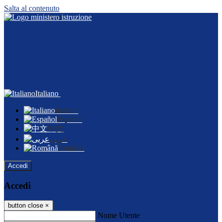
Salta al contenuto
Italiano
Italiano
Español
中文
عربى
Română
Accedi
Accedi
button close
×
Nome Utente