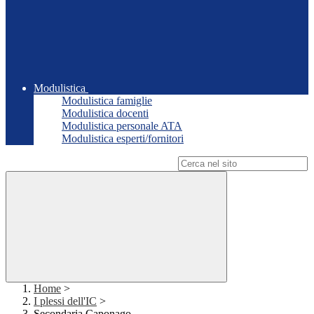
Modulistica
Modulistica famiglie
Modulistica docenti
Modulistica personale ATA
Modulistica esperti/fornitori
Campo di ricerca per le pagine del sito
Home
>
I plessi dell'IC
>
Secondaria Caponago