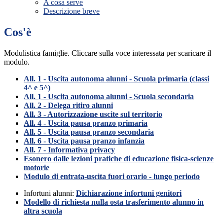
A cosa serve
Descrizione breve
Cos'è
Modulistica famiglie. Cliccare sulla voce interessata per scaricare il
modulo.
All. 1 - Uscita autonoma alunni - Scuola primaria (classi
4^ e 5^)
All. 1 - Uscita autonoma alunni - Scuola secondaria
All. 2 - Delega ritiro alunni
All. 3 - Autorizzazione uscite sul territorio
All. 4 - Uscita pausa pranzo primaria
All. 5 - Uscita pausa pranzo secondaria
All. 6 - Uscita pausa pranzo infanzia
All. 7 - Informativa privacy
Esonero dalle lezioni pratiche di educazione fisica-scienze
motorie
Modulo di entrata-uscita fuori orario - lungo periodo
Infortuni alunni:
Dichiarazione infortuni genitori
Modello di richiesta nulla osta trasferimento alunno in
altra scuola