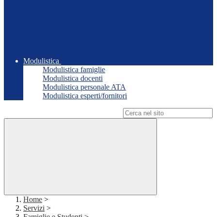
Modulistica
Modulistica famiglie
Modulistica docenti
Modulistica personale ATA
Modulistica esperti/fornitori
Campo di ricerca per le pagine del sito
Home
>
Servizi
>
Famiglie e Studenti
>