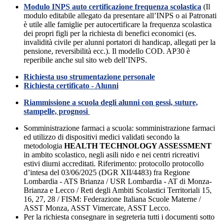
Modulo INPS auto certificazione frequenza scolastica
(Il
modulo editabile allegato da presentare all’INPS o ai Patronati
è utile alle famiglie per autocertificare la frequenza scolastica
dei propri figli per la richiesta di benefici economici (es.
invalidità civile per alunni portatori di handicap, allegati per la
pensione, reversibilità ecc.). Il modello COD. AP30 è
reperibile anche sul sito web dell’INPS.
Richiesta uso strumentazione personale
Richiesta certificato - Alunni
Riammissione a scuola degli alunni con gessi, suture,
stampelle, prognosi
Somministrazione farmaci a scuola: somministrazione farmaci
ed utilizzo di dispositivi medici validati secondo la
metodologia
HEALTH TECHNOLOGY ASSESSMENT
in ambito scolastico, negli asili nido e nei centri ricreativi
estivi diurni accreditati.
Riferimento: protocollo protocollo
d’intesa del 03/06/2025 (DGR XII/4483) fra Regione
Lombardia - ATS Brianza / USR Lombardia - AT di Monza-
Brianza e Lecco / Reti degli Ambiti Scolastici Territoriali 15,
16, 27, 28 / FISM: Federazione Italiana Scuole Materne /
ASST Monza, ASST Vimercate, ASST Lecco.
Per la richiesta consegnare in segreteria tutti i documenti sotto