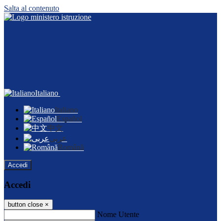
Salta al contenuto
Italiano
Italiano
Español
中文
عربى
Română
Accedi
Accedi
button close
×
Nome Utente