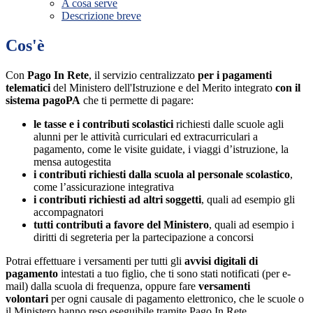
A cosa serve
Descrizione breve
Cos'è
Con
Pago In Rete
, il servizio centralizzato
per i pagamenti
telematici
del Ministero dell'Istruzione e del Merito integrato
con il
sistema pagoPA
che ti permette di pagare:
le tasse e i contributi scolastici
richiesti dalle scuole agli
alunni per le attività curriculari ed extracurriculari a
pagamento, come le visite guidate, i viaggi d’istruzione, la
mensa autogestita
i contributi richiesti dalla scuola al personale scolastico
,
come l’assicurazione integrativa
i contributi richiesti ad altri soggetti
, quali ad esempio gli
accompagnatori
tutti contributi a favore del Ministero
, quali ad esempio i
diritti di segreteria per la partecipazione a concorsi
Potrai effettuare i versamenti per tutti gli
avvisi digitali di
pagamento
intestati a tuo figlio, che ti sono stati notificati (per e-
mail) dalla scuola di frequenza, oppure fare
versamenti
volontari
per ogni causale di pagamento elettronico, che le scuole o
il Ministero hanno reso eseguibile tramite Pago In Rete.