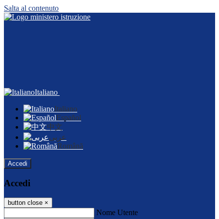
Salta al contenuto
Italiano
Italiano
Español
中文
عربى
Română
Accedi
Accedi
button close
×
Nome Utente