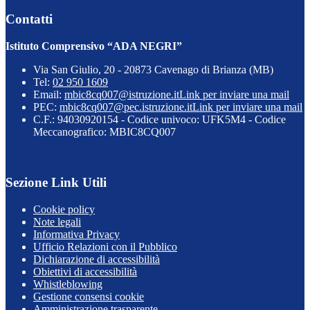
Contatti
Istituto Comprensivo “ADA NEGRI”
Via San Giulio, 20 - 20873 Cavenago di Brianza (MB)
Tel:
02 950 1609
Email:
mbic8cq007@istruzione.it
Link per inviare una mail
PEC:
mbic8cq007@pec.istruzione.it
Link per inviare una mail
C.F.: 94030920154 - Codice univoco: UFK5M4 - Codice
Meccanografico: MBIC8CQ007
Sezione Link Utili
Cookie policy
Note legali
Informativa Privacy
Ufficio Relazioni con il Pubblico
Dichiarazione di accessibilità
Obiettivi di accessibilità
Whistleblowing
Gestione consensi cookie
Amministrazione trasparente