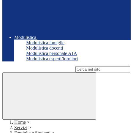
Modulistica
Modulistica famiglie
Modulistica docenti
Modulistica personale ATA
Modulistica esperti/fornitori
Campo di ricerca per le pagine del sito
Home
>
Servizi
>
Famiglie e Studenti
>