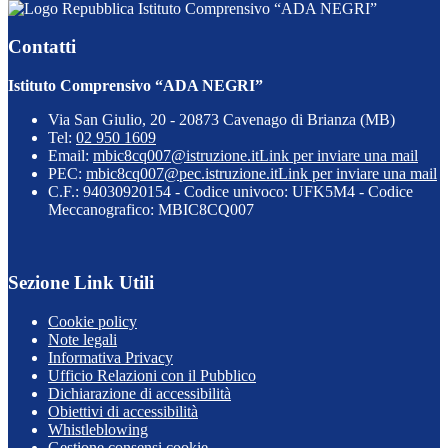
Istituto Comprensivo “ADA NEGRI”
Contatti
Istituto Comprensivo “ADA NEGRI”
Via San Giulio, 20 - 20873 Cavenago di Brianza (MB)
Tel:
02 950 1609
Email:
mbic8cq007@istruzione.it
Link per inviare una mail
PEC:
mbic8cq007@pec.istruzione.it
Link per inviare una mail
C.F.: 94030920154 - Codice univoco: UFK5M4 - Codice
Meccanografico: MBIC8CQ007
Sezione Link Utili
Cookie policy
Note legali
Informativa Privacy
Ufficio Relazioni con il Pubblico
Dichiarazione di accessibilità
Obiettivi di accessibilità
Whistleblowing
Gestione consensi cookie