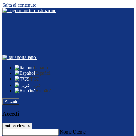
Salta al contenuto
Italiano
Italiano
Español
中文
عربى
Română
Accedi
Accedi
button close
×
Nome Utente