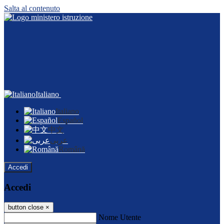
Salta al contenuto
Italiano
Italiano
Español
中文
عربى
Română
Accedi
Accedi
button close
×
Nome Utente