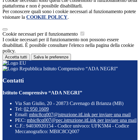
I cookie necessari sono quelli che consentono il funzionamento della
piattaforma e non è possibile disabilitarli.
Per conoscere quali sono i cookie necessari al funzionamento potete
visionare la
COOKIE POLICY
.
Cookie necessari per il funzionamento
I cookie necessari per il funzionamento non possono essere
disabilitati. È possibile consultare l'elenco nella pagina della cookie
policy.
Accetta tutti
Salva le preferenze
Istituto Comprensivo “ADA NEGRI”
Contatti
Istituto Comprensivo “ADA NEGRI”
Via San Giulio, 20 - 20873 Cavenago di Brianza (MB)
Tel:
02 950 1609
Email:
mbic8cq007@istruzione.it
Link per inviare una mail
PEC:
mbic8cq007@pec.istruzione.it
Link per inviare una mail
C.F.: 94030920154 - Codice univoco: UFK5M4 - Codice
Meccanografico: MBIC8CQ007