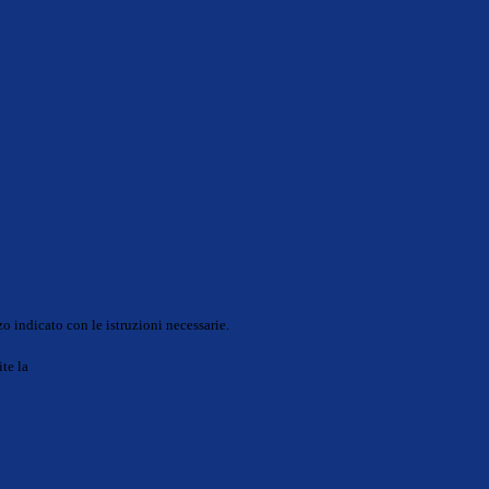
o indicato con le istruzioni necessarie.
ite la
Login Spaggiari