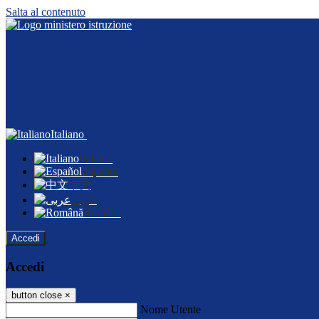
Salta al contenuto
Italiano
Italiano
Español
中文
عربى
Română
Accedi
Accedi
button close
×
Nome Utente