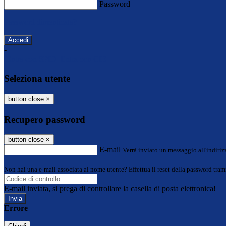
Password
Password dimenticata?
-
Entra con SPID
Entra con CIE
Seleziona utente
button close
×
Recupero password
button close
×
E-mail
Verrà inviato un messaggio all'indirizz
Non hai una e-mail associata al nome utente? Effettua il reset della password tram
E-mail inviata, si prega di controllare la casella di posta elettronica!
Errore