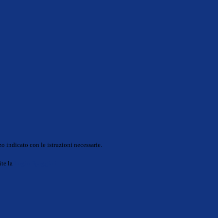
o indicato con le istruzioni necessarie.
ite la
Login Spaggiari