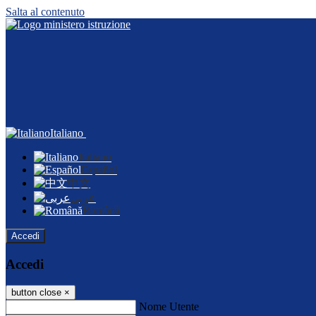
Salta al contenuto
Italiano
Italiano
Español
中文
عربى
Română
Accedi
Accedi
button close
×
Nome Utente