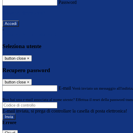
Password
Password dimenticata?
-
Entra con SPID
Entra con CIE
Seleziona utente
button close
×
Recupero password
button close
×
E-mail
Verrà inviato un messaggio all'indirizz
Non hai una e-mail associata al nome utente? Effettua il reset della password tram
E-mail inviata, si prega di controllare la casella di posta elettronica!
Errore