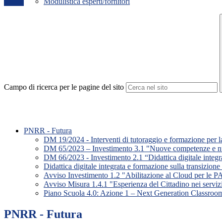
Modulistica esperti/fornitori
Campo di ricerca per le pagine del sito
PNRR - Futura
DM 19/2024 - Interventi di tutoraggio e formazione per la 
DM 65/2023 – Investimento 3.1 "Nuove competenze e
DM 66/2023 - Investimento 2.1 “Didattica digitale integrat
Didattica digitale integrata e formazione sulla transizion
Avviso Investimento 1.2 "Abilitazione al Cloud per le P
Avviso Misura 1.4.1 "Esperienza del Cittadino nei serviz
Piano Scuola 4.0: Azione 1 – Next Generation Classroo
PNRR - Futura