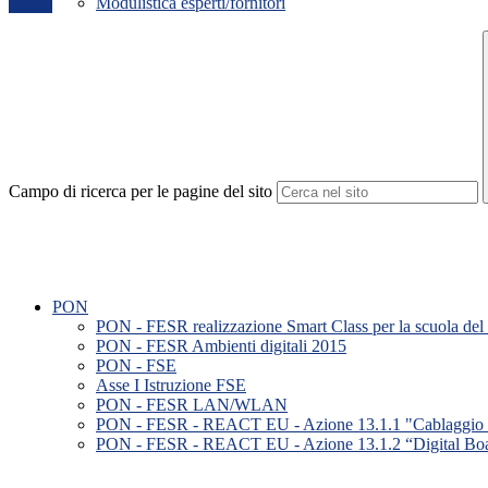
Modulistica esperti/fornitori
Campo di ricerca per le pagine del sito
PON
PON - FESR realizzazione Smart Class per la scuola del 
PON - FESR Ambienti digitali 2015
PON - FSE
Asse I Istruzione FSE
PON - FESR LAN/WLAN
PON - FESR - REACT EU - Azione 13.1.1 "Cablaggio strutt
PON - FESR - REACT EU - Azione 13.1.2 “Digital Board: 