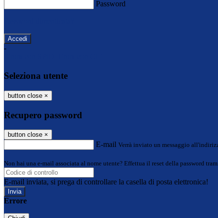
Password
Password dimenticata?
-
Entra con SPID
Entra con CIE
Seleziona utente
button close
×
Recupero password
button close
×
E-mail
Verrà inviato un messaggio all'indirizz
Non hai una e-mail associata al nome utente? Effettua il reset della password tram
E-mail inviata, si prega di controllare la casella di posta elettronica!
Errore