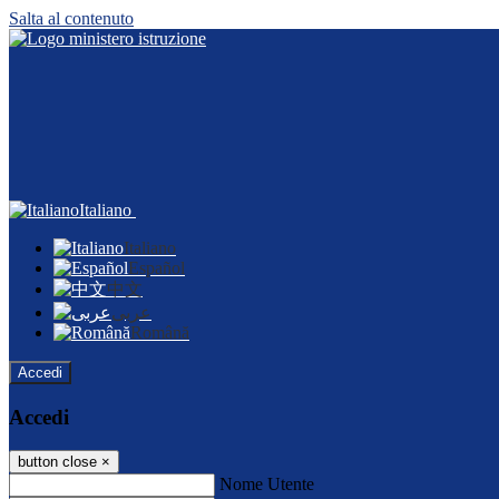
Salta al contenuto
Italiano
Italiano
Español
中文
عربى
Română
Accedi
Accedi
button close
×
Nome Utente