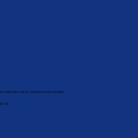
o indicato con le istruzioni necessarie.
ite la
Login Spaggiari