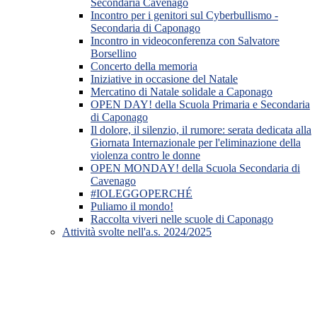
Secondaria Cavenago
Incontro per i genitori sul Cyberbullismo -
Secondaria di Caponago
Incontro in videoconferenza con Salvatore
Borsellino
Concerto della memoria
Iniziative in occasione del Natale
Mercatino di Natale solidale a Caponago
OPEN DAY! della Scuola Primaria e Secondaria
di Caponago
Il dolore, il silenzio, il rumore: serata dedicata alla
Giornata Internazionale per l'eliminazione della
violenza contro le donne
OPEN MONDAY! della Scuola Secondaria di
Cavenago
#IOLEGGOPERCHÉ
Puliamo il mondo!
Raccolta viveri nelle scuole di Caponago
Attività svolte nell'a.s. 2024/2025