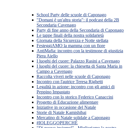
School Party delle scuole di Caponago
"Domani è un'altra storia": il podcast della 2B
Secondaria Cavenago
Party di fine anno della Secondaria di Caponago
Le tappe finali della nostra solidarietà
Giornata della Sicurezza e Notte stellata
FesteggiAMO la mamma con un fiore
AntiMafia: incontro con la testimone di giustizia
Piera Aiello
I luoghi del cuore: Palazzo Rasini a Cavenago
I luoghi del cuore: la chiesetta di Santa Maria in
Campo a Cavenago
Raccolta viveri nelle scuole di Caponago
Incontro con l'autrice Teresa Righetti
Legalità in azione: incontro con gli amici di
Peppino Impastato
Incontro con lo storico Federico Canaccini
Progetto di Educazione alimentare
Iniziative in occasione del Natale
Storie di Natale Kamishibai
Mercatino di Natale solidale a Caponago
#IOLEGGOPERCHÉ
"Di nuovo insieme!" - Miglioriamo la nostra