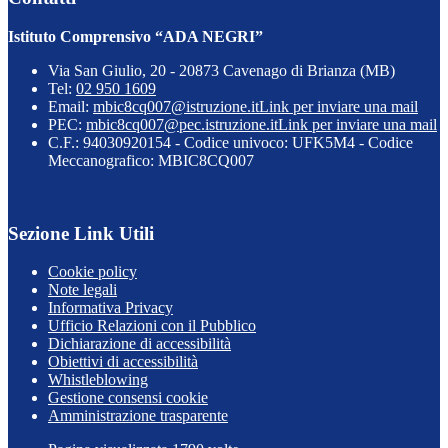
Istituto Comprensivo “ADA NEGRI”
Via San Giulio, 20 - 20873 Cavenago di Brianza (MB)
Tel:
02 950 1609
Email:
mbic8cq007@istruzione.it
Link per inviare una mail
PEC:
mbic8cq007@pec.istruzione.it
Link per inviare una mail
C.F.: 94030920154 - Codice univoco: UFK5M4 - Codice
Meccanografico: MBIC8CQ007
Sezione Link Utili
Cookie policy
Note legali
Informativa Privacy
Ufficio Relazioni con il Pubblico
Dichiarazione di accessibilità
Obiettivi di accessibilità
Whistleblowing
Gestione consensi cookie
Amministrazione trasparente