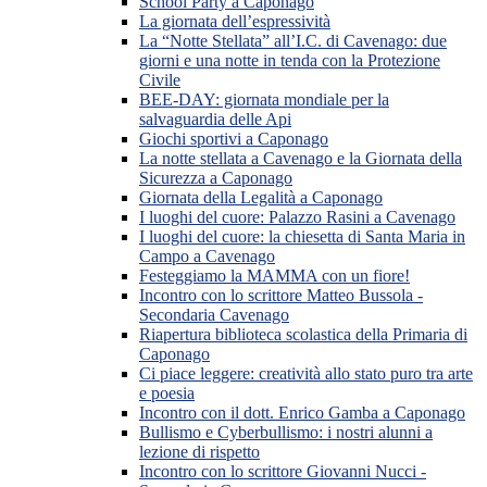
School Party a Caponago
La giornata dell’espressività
La “Notte Stellata” all’I.C. di Cavenago: due
giorni e una notte in tenda con la Protezione
Civile
BEE-DAY: giornata mondiale per la
salvaguardia delle Api
Giochi sportivi a Caponago
La notte stellata a Cavenago e la Giornata della
Sicurezza a Caponago
Giornata della Legalità a Caponago
I luoghi del cuore: Palazzo Rasini a Cavenago
I luoghi del cuore: la chiesetta di Santa Maria in
Campo a Cavenago
Festeggiamo la MAMMA con un fiore!
Incontro con lo scrittore Matteo Bussola -
Secondaria Cavenago
Riapertura biblioteca scolastica della Primaria di
Caponago
Ci piace leggere: creatività allo stato puro tra arte
e poesia
Incontro con il dott. Enrico Gamba a Caponago
Bullismo e Cyberbullismo: i nostri alunni a
lezione di rispetto
Incontro con lo scrittore Giovanni Nucci -