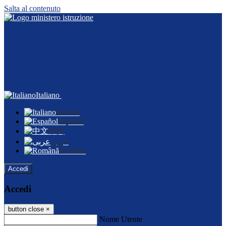
Salta al contenuto
Italiano
Italiano
Español
中文
عربى
Română
Accedi
Accedi
button close
×
Nome Utente