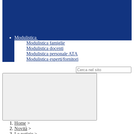
Modulistica
Modulistica famiglie
Modulistica docenti
Modulistica personale ATA
Modulistica esperti/fornitori
Campo di ricerca per le pagine del sito
Home
>
Novità
>
Le notizie
>