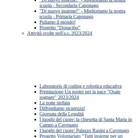
scuola - Secondaria Caponago
"Di nuovo insieme!" - Miglioriamo la nostra
scuola - Primaria Caponago
Puliamo il mondo!
Progetto "Donacibo"
Attività svolte nell'a.s. 2023/2024
Laboratorio di coding e robotica educativa
Premiazione Un poster per la pace "Osate
sognare" 2023/2024
La notte stellata
Diffondiamo sicurezza!
Giornata della Legalità
I luoghi del cuore: la chiesetta di Santa Maria in
Campo a Cavenago
I luoghi del cuore: Palazzo Rasini a Cavenago
Progetto Volontariato “Tutti insieme per un