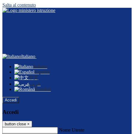
Salta al contenuto
Italiano
Italiano
Español
中文
عربى
Română
Accedi
Accedi
button close
×
Nome Utente