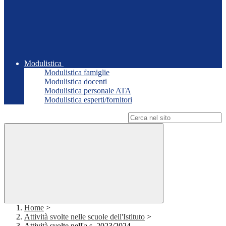
Modulistica
Modulistica famiglie
Modulistica docenti
Modulistica personale ATA
Modulistica esperti/fornitori
Campo di ricerca per le pagine del sito
Home
>
Attività svolte nelle scuole dell'Istituto
>
Attività svolte nell'a.s. 2023/2024