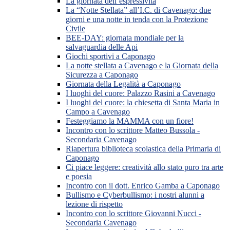
La giornata dell’espressività
La “Notte Stellata” all’I.C. di Cavenago: due
giorni e una notte in tenda con la Protezione
Civile
BEE-DAY: giornata mondiale per la
salvaguardia delle Api
Giochi sportivi a Caponago
La notte stellata a Cavenago e la Giornata della
Sicurezza a Caponago
Giornata della Legalità a Caponago
I luoghi del cuore: Palazzo Rasini a Cavenago
I luoghi del cuore: la chiesetta di Santa Maria in
Campo a Cavenago
Festeggiamo la MAMMA con un fiore!
Incontro con lo scrittore Matteo Bussola -
Secondaria Cavenago
Riapertura biblioteca scolastica della Primaria di
Caponago
Ci piace leggere: creatività allo stato puro tra arte
e poesia
Incontro con il dott. Enrico Gamba a Caponago
Bullismo e Cyberbullismo: i nostri alunni a
lezione di rispetto
Incontro con lo scrittore Giovanni Nucci -
Secondaria Cavenago