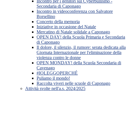
Incontro per i genitori sul Cyberbullismo -
Secondaria di Caponago
Incontro in videoconferenza con Salvatore
Borsellino
Concerto della memoria
Iniziative in occasione del Natale
Mercatino di Natale solidale a Caponago
OPEN DAY! della Scuola Primaria e Secondaria
di Caponago
Il dolore, il silenzio, il rumore: serata dedicata alla
Giornata Internazionale per l'eliminazione della
violenza contro le donne
OPEN MONDAY! della Scuola Secondaria di
Cavenago
#IOLEGGOPERCHÉ
Puliamo il mondo!
Raccolta viveri nelle scuole di Caponago
Attività svolte nell'a.s. 2024/2025