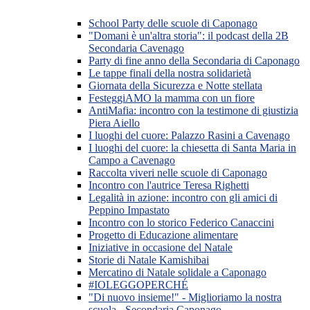
School Party delle scuole di Caponago
"Domani è un'altra storia": il podcast della 2B
Secondaria Cavenago
Party di fine anno della Secondaria di Caponago
Le tappe finali della nostra solidarietà
Giornata della Sicurezza e Notte stellata
FesteggiAMO la mamma con un fiore
AntiMafia: incontro con la testimone di giustizia
Piera Aiello
I luoghi del cuore: Palazzo Rasini a Cavenago
I luoghi del cuore: la chiesetta di Santa Maria in
Campo a Cavenago
Raccolta viveri nelle scuole di Caponago
Incontro con l'autrice Teresa Righetti
Legalità in azione: incontro con gli amici di
Peppino Impastato
Incontro con lo storico Federico Canaccini
Progetto di Educazione alimentare
Iniziative in occasione del Natale
Storie di Natale Kamishibai
Mercatino di Natale solidale a Caponago
#IOLEGGOPERCHÉ
"Di nuovo insieme!" - Miglioriamo la nostra
scuola - Secondaria Caponago