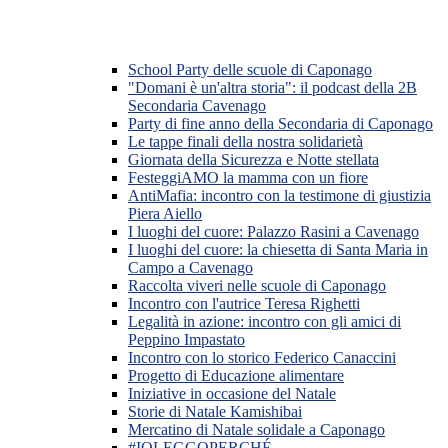
School Party delle scuole di Caponago
"Domani è un'altra storia": il podcast della 2B
Secondaria Cavenago
Party di fine anno della Secondaria di Caponago
Le tappe finali della nostra solidarietà
Giornata della Sicurezza e Notte stellata
FesteggiAMO la mamma con un fiore
AntiMafia: incontro con la testimone di giustizia
Piera Aiello
I luoghi del cuore: Palazzo Rasini a Cavenago
I luoghi del cuore: la chiesetta di Santa Maria in
Campo a Cavenago
Raccolta viveri nelle scuole di Caponago
Incontro con l'autrice Teresa Righetti
Legalità in azione: incontro con gli amici di
Peppino Impastato
Incontro con lo storico Federico Canaccini
Progetto di Educazione alimentare
Iniziative in occasione del Natale
Storie di Natale Kamishibai
Mercatino di Natale solidale a Caponago
#IOLEGGOPERCHÉ