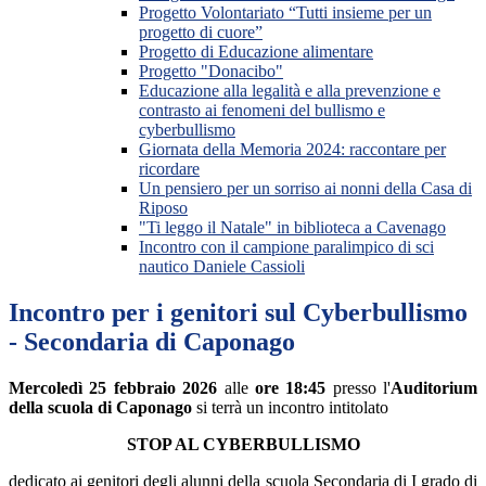
Progetto Volontariato “Tutti insieme per un
progetto di cuore”
Progetto di Educazione alimentare
Progetto "Donacibo"
Educazione alla legalità e alla prevenzione e
contrasto ai fenomeni del bullismo e
cyberbullismo
Giornata della Memoria 2024: raccontare per
ricordare
Un pensiero per un sorriso ai nonni della Casa di
Riposo
"Ti leggo il Natale" in biblioteca a Cavenago
Incontro con il campione paralimpico di sci
nautico Daniele Cassioli
Incontro per i genitori sul Cyberbullismo
- Secondaria di Caponago
Mercoledì 25 febbraio 2026
alle
ore 18:45
presso l'
Auditorium
della scuola di Caponago
si terrà un incontro intitolato
STOP AL CYBERBULLISMO
dedicato ai genitori degli alunni della scuola Secondaria di I grado di