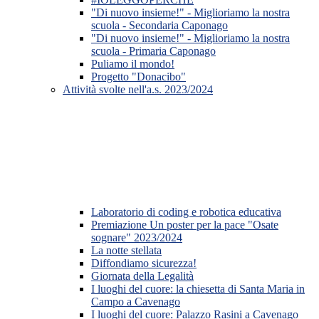
"Di nuovo insieme!" - Miglioriamo la nostra
scuola - Secondaria Caponago
"Di nuovo insieme!" - Miglioriamo la nostra
scuola - Primaria Caponago
Puliamo il mondo!
Progetto "Donacibo"
Attività svolte nell'a.s. 2023/2024
Laboratorio di coding e robotica educativa
Premiazione Un poster per la pace "Osate
sognare" 2023/2024
La notte stellata
Diffondiamo sicurezza!
Giornata della Legalità
I luoghi del cuore: la chiesetta di Santa Maria in
Campo a Cavenago
I luoghi del cuore: Palazzo Rasini a Cavenago