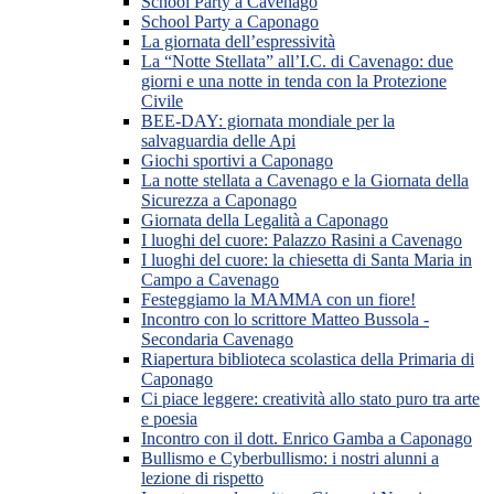
School Party a Cavenago
School Party a Caponago
La giornata dell’espressività
La “Notte Stellata” all’I.C. di Cavenago: due
giorni e una notte in tenda con la Protezione
Civile
BEE-DAY: giornata mondiale per la
salvaguardia delle Api
Giochi sportivi a Caponago
La notte stellata a Cavenago e la Giornata della
Sicurezza a Caponago
Giornata della Legalità a Caponago
I luoghi del cuore: Palazzo Rasini a Cavenago
I luoghi del cuore: la chiesetta di Santa Maria in
Campo a Cavenago
Festeggiamo la MAMMA con un fiore!
Incontro con lo scrittore Matteo Bussola -
Secondaria Cavenago
Riapertura biblioteca scolastica della Primaria di
Caponago
Ci piace leggere: creatività allo stato puro tra arte
e poesia
Incontro con il dott. Enrico Gamba a Caponago
Bullismo e Cyberbullismo: i nostri alunni a
lezione di rispetto