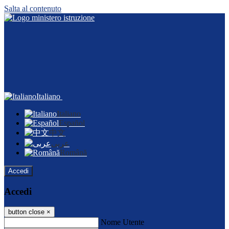
Salta al contenuto
Italiano
Italiano
Español
中文
عربى
Română
Accedi
Accedi
button close
×
Nome Utente