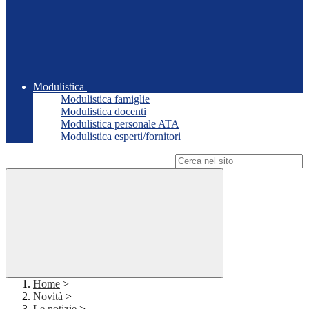
Modulistica
Modulistica famiglie
Modulistica docenti
Modulistica personale ATA
Modulistica esperti/fornitori
Campo di ricerca per le pagine del sito
Home
>
Novità
>
Le notizie
>