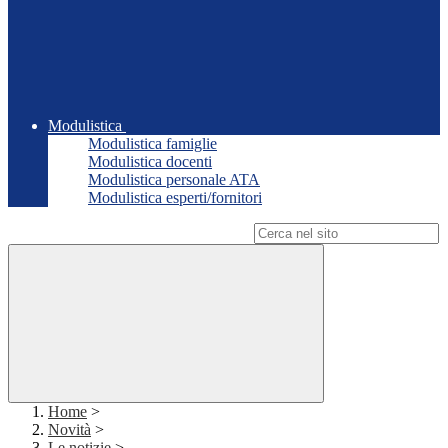
Modulistica
Modulistica famiglie
Modulistica docenti
Modulistica personale ATA
Modulistica esperti/fornitori
Campo di ricerca per le pagine del sito
Home
>
Novità
>
Le notizie
>