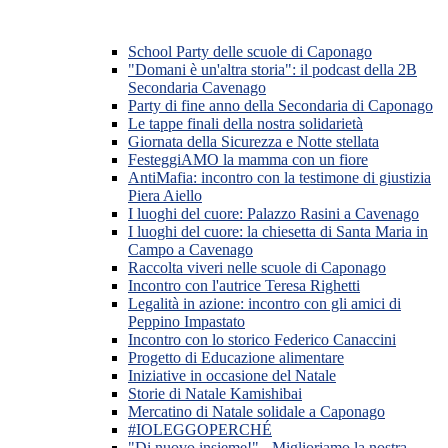
School Party delle scuole di Caponago
"Domani è un'altra storia": il podcast della 2B
Secondaria Cavenago
Party di fine anno della Secondaria di Caponago
Le tappe finali della nostra solidarietà
Giornata della Sicurezza e Notte stellata
FesteggiAMO la mamma con un fiore
AntiMafia: incontro con la testimone di giustizia
Piera Aiello
I luoghi del cuore: Palazzo Rasini a Cavenago
I luoghi del cuore: la chiesetta di Santa Maria in
Campo a Cavenago
Raccolta viveri nelle scuole di Caponago
Incontro con l'autrice Teresa Righetti
Legalità in azione: incontro con gli amici di
Peppino Impastato
Incontro con lo storico Federico Canaccini
Progetto di Educazione alimentare
Iniziative in occasione del Natale
Storie di Natale Kamishibai
Mercatino di Natale solidale a Caponago
#IOLEGGOPERCHÉ
"Di nuovo insieme!" - Miglioriamo la nostra