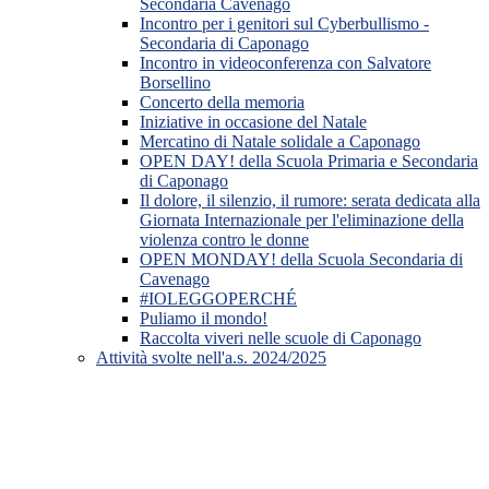
Secondaria Cavenago
Incontro per i genitori sul Cyberbullismo -
Secondaria di Caponago
Incontro in videoconferenza con Salvatore
Borsellino
Concerto della memoria
Iniziative in occasione del Natale
Mercatino di Natale solidale a Caponago
OPEN DAY! della Scuola Primaria e Secondaria
di Caponago
Il dolore, il silenzio, il rumore: serata dedicata alla
Giornata Internazionale per l'eliminazione della
violenza contro le donne
OPEN MONDAY! della Scuola Secondaria di
Cavenago
#IOLEGGOPERCHÉ
Puliamo il mondo!
Raccolta viveri nelle scuole di Caponago
Attività svolte nell'a.s. 2024/2025