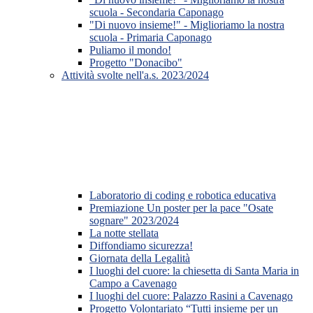
scuola - Secondaria Caponago
"Di nuovo insieme!" - Miglioriamo la nostra
scuola - Primaria Caponago
Puliamo il mondo!
Progetto "Donacibo"
Attività svolte nell'a.s. 2023/2024
Laboratorio di coding e robotica educativa
Premiazione Un poster per la pace "Osate
sognare" 2023/2024
La notte stellata
Diffondiamo sicurezza!
Giornata della Legalità
I luoghi del cuore: la chiesetta di Santa Maria in
Campo a Cavenago
I luoghi del cuore: Palazzo Rasini a Cavenago
Progetto Volontariato “Tutti insieme per un