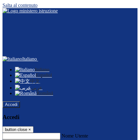
Salta al contenuto
Italiano
Italiano
Español
中文
عربى
Română
Accedi
Accedi
button close
×
Nome Utente