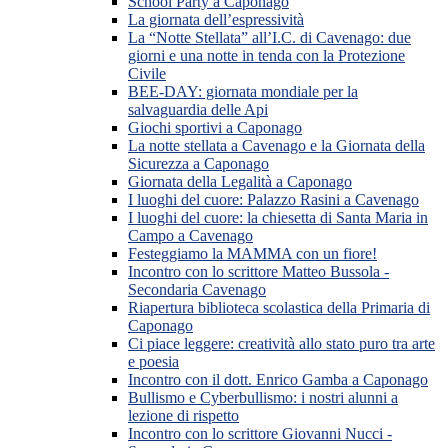
School Party a Caponago
La giornata dell’espressività
La “Notte Stellata” all’I.C. di Cavenago: due
giorni e una notte in tenda con la Protezione
Civile
BEE-DAY: giornata mondiale per la
salvaguardia delle Api
Giochi sportivi a Caponago
La notte stellata a Cavenago e la Giornata della
Sicurezza a Caponago
Giornata della Legalità a Caponago
I luoghi del cuore: Palazzo Rasini a Cavenago
I luoghi del cuore: la chiesetta di Santa Maria in
Campo a Cavenago
Festeggiamo la MAMMA con un fiore!
Incontro con lo scrittore Matteo Bussola -
Secondaria Cavenago
Riapertura biblioteca scolastica della Primaria di
Caponago
Ci piace leggere: creatività allo stato puro tra arte
e poesia
Incontro con il dott. Enrico Gamba a Caponago
Bullismo e Cyberbullismo: i nostri alunni a
lezione di rispetto
Incontro con lo scrittore Giovanni Nucci -