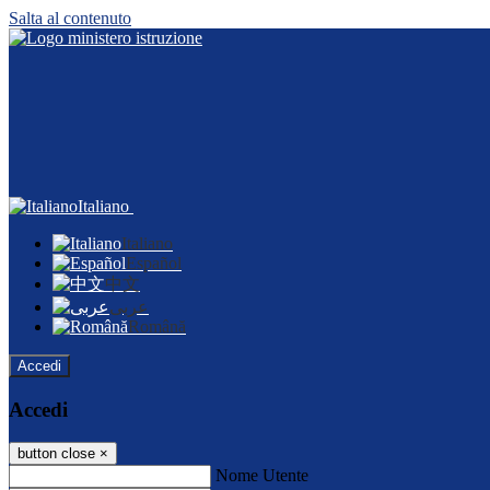
Salta al contenuto
Italiano
Italiano
Español
中文
عربى
Română
Accedi
Accedi
button close
×
Nome Utente