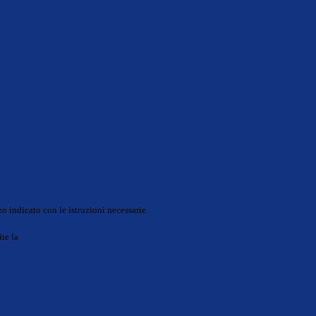
o indicato con le istruzioni necessarie.
ite la
Login Spaggiari