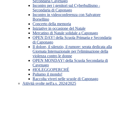
Secondaria Cavenago
Incontro per i genitori sul Cyberbullismo -
Secondaria di Caponago
Incontro in videoconferenza con Salvatore
Borsellino
Concerto della memoria
Iniziative in occasione del Natale
Mercatino di Natale solidale a Caponago
OPEN DAY! della Scuola Primaria e Secondaria
di Caponago
Il dolore, il silenzio, il rumore: serata dedicata alla
Giornata Internazionale per l'eliminazione della
violenza contro le donne
OPEN MONDAY! della Scuola Secondaria di
Cavenago
#IOLEGGOPERCHÉ
Puliamo il mondo!
Raccolta viveri nelle scuole di Caponago
Attività svolte nell'a.s. 2024/2025