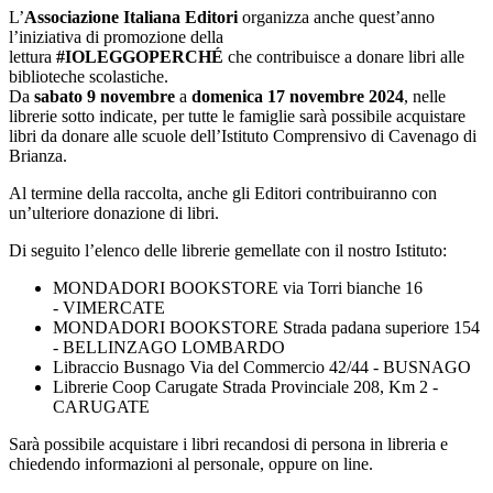
L’
Associazione Italiana Editori
organizza anche quest’anno
l’iniziativa di promozione della
lettura
#IOLEGGOPERCHÉ
che contribuisce a donare libri alle
biblioteche scolastiche.
Da
sabato 9 novembre
a
domenica 17 novembre 2024
, nelle
librerie sotto indicate, per tutte le famiglie sarà possibile acquistare
libri da donare alle scuole dell’Istituto Comprensivo di Cavenago di
Brianza.
Al termine della raccolta, anche gli Editori contribuiranno con
un’ulteriore donazione di libri.
Di seguito l’elenco delle librerie gemellate con il nostro Istituto:
MONDADORI BOOKSTORE via Torri bianche 16
- VIMERCATE
MONDADORI BOOKSTORE Strada padana superiore 154
- BELLINZAGO LOMBARDO
Libraccio Busnago Via del Commercio 42/44 - BUSNAGO
Librerie Coop Carugate Strada Provinciale 208, Km 2 -
CARUGATE
Sarà possibile acquistare i libri recandosi di persona in libreria e
chiedendo informazioni al personale, oppure on line.