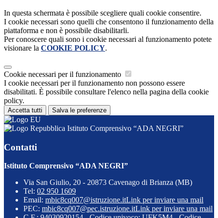
In questa schermata è possibile scegliere quali cookie consentire.
I cookie necessari sono quelli che consentono il funzionamento della
piattaforma e non è possibile disabilitarli.
Per conoscere quali sono i cookie necessari al funzionamento potete
visionare la
COOKIE POLICY
.
Cookie necessari per il funzionamento
I cookie necessari per il funzionamento non possono essere
disabilitati. È possibile consultare l'elenco nella pagina della cookie
policy.
Accetta tutti
Salva le preferenze
Istituto Comprensivo “ADA NEGRI”
Contatti
Istituto Comprensivo “ADA NEGRI”
Via San Giulio, 20 - 20873 Cavenago di Brianza (MB)
Tel:
02 950 1609
Email:
mbic8cq007@istruzione.it
Link per inviare una mail
PEC:
mbic8cq007@pec.istruzione.it
Link per inviare una mail
C.F.: 94030920154 - Codice univoco: UFK5M4 - Codice