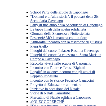
School Party delle scuole di Caponago
"Domani è un'altra storia": il podcast della 2B
Secondaria Cavenago
Party di fine anno della Secondaria di Caponago
Le tappe finali della nostra solidarietà
Giornata della Sicurezza e Notte stellata
FesteggiAMO la mamma con un fiore
AntiMafia: incontro con la testimone di giustizia
Piera Aiello
I luoghi del cuore: Palazzo Rasini a Cavenago
I luoghi del cuore: la chiesetta di Santa Maria in
Campo a Cavenago
Raccolta viveri nelle scuole di Caponago
Incontro con l'autrice Teresa Righetti
Legalità in azione: incontro con gli amici di
Peppino Impastato
Incontro con lo storico Federico Canaccini
Progetto di Educazione alimentare
Iniziative in occasione del Natale
Storie di Natale Kamishibai
Mercatino di Natale solidale a Caponago
#IOLEGGOPERCHÉ
"Di nuovo insieme!" - Miglioriamo la nostra