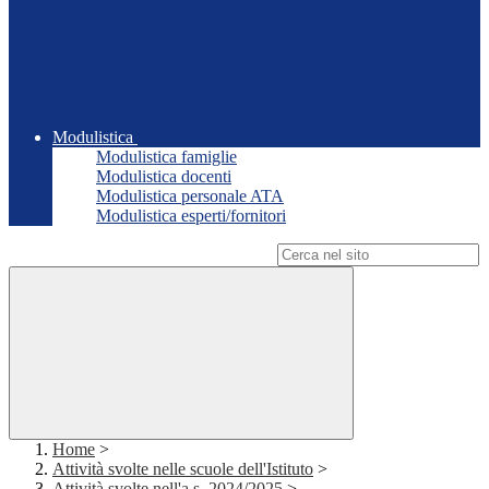
Modulistica
Modulistica famiglie
Modulistica docenti
Modulistica personale ATA
Modulistica esperti/fornitori
Campo di ricerca per le pagine del sito
Home
>
Attività svolte nelle scuole dell'Istituto
>
Attività svolte nell'a.s. 2024/2025
>