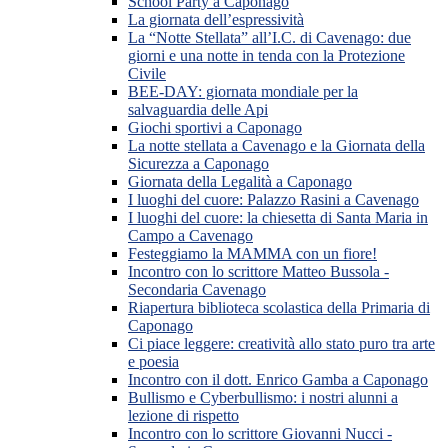
School Party a Caponago
La giornata dell’espressività
La “Notte Stellata” all’I.C. di Cavenago: due
giorni e una notte in tenda con la Protezione
Civile
BEE-DAY: giornata mondiale per la
salvaguardia delle Api
Giochi sportivi a Caponago
La notte stellata a Cavenago e la Giornata della
Sicurezza a Caponago
Giornata della Legalità a Caponago
I luoghi del cuore: Palazzo Rasini a Cavenago
I luoghi del cuore: la chiesetta di Santa Maria in
Campo a Cavenago
Festeggiamo la MAMMA con un fiore!
Incontro con lo scrittore Matteo Bussola -
Secondaria Cavenago
Riapertura biblioteca scolastica della Primaria di
Caponago
Ci piace leggere: creatività allo stato puro tra arte
e poesia
Incontro con il dott. Enrico Gamba a Caponago
Bullismo e Cyberbullismo: i nostri alunni a
lezione di rispetto
Incontro con lo scrittore Giovanni Nucci -