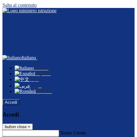
Salta al contenuto
Italiano
Italiano
Español
中文
عربى
Română
Accedi
Accedi
button close
×
Nome Utente