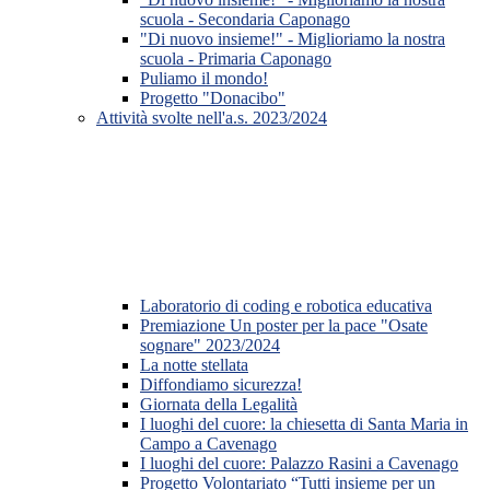
scuola - Secondaria Caponago
"Di nuovo insieme!" - Miglioriamo la nostra
scuola - Primaria Caponago
Puliamo il mondo!
Progetto "Donacibo"
Attività svolte nell'a.s. 2023/2024
Laboratorio di coding e robotica educativa
Premiazione Un poster per la pace "Osate
sognare" 2023/2024
La notte stellata
Diffondiamo sicurezza!
Giornata della Legalità
I luoghi del cuore: la chiesetta di Santa Maria in
Campo a Cavenago
I luoghi del cuore: Palazzo Rasini a Cavenago
Progetto Volontariato “Tutti insieme per un