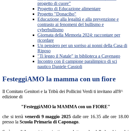
progetto di cuore”
Progetto di Educazione alimentare
Progetto "Donacibo"
Educazione alla legalità e alla prevenzione e
contrasto ai fenomeni del bullismo e
cyberbullismo
Giornata della Memoria 2024: raccontare per
ricordare
Un pensiero per un sorriso ai nonni della Casa di
Riposo
"Ti leggo il Natale" in biblioteca a Cavenago
Incontro con il campione paralimpico di sci
nautico Daniele Cassioli
FesteggiAMO la mamma con un fiore
Il Comitato Genitori e la Tribù dei Pollicini Verdi ti invitano all'8^
edizione di
"FesteggiAMO la MAMMA con un FIORE"
che si terrà
venerdì 9 maggio 2025
dalle ore 16.35 alle ore 18.00
presso la
Scuola Primaria di Caponago
.