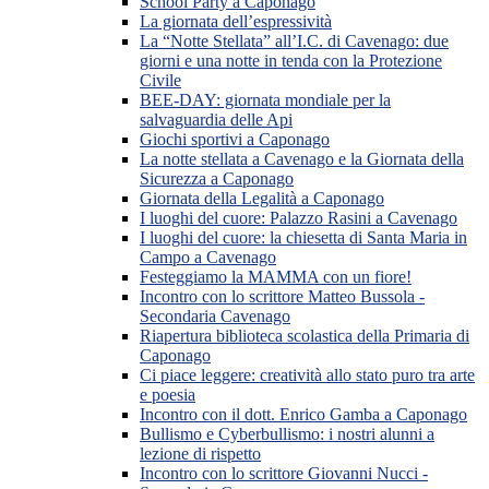
School Party a Caponago
La giornata dell’espressività
La “Notte Stellata” all’I.C. di Cavenago: due
giorni e una notte in tenda con la Protezione
Civile
BEE-DAY: giornata mondiale per la
salvaguardia delle Api
Giochi sportivi a Caponago
La notte stellata a Cavenago e la Giornata della
Sicurezza a Caponago
Giornata della Legalità a Caponago
I luoghi del cuore: Palazzo Rasini a Cavenago
I luoghi del cuore: la chiesetta di Santa Maria in
Campo a Cavenago
Festeggiamo la MAMMA con un fiore!
Incontro con lo scrittore Matteo Bussola -
Secondaria Cavenago
Riapertura biblioteca scolastica della Primaria di
Caponago
Ci piace leggere: creatività allo stato puro tra arte
e poesia
Incontro con il dott. Enrico Gamba a Caponago
Bullismo e Cyberbullismo: i nostri alunni a
lezione di rispetto
Incontro con lo scrittore Giovanni Nucci -