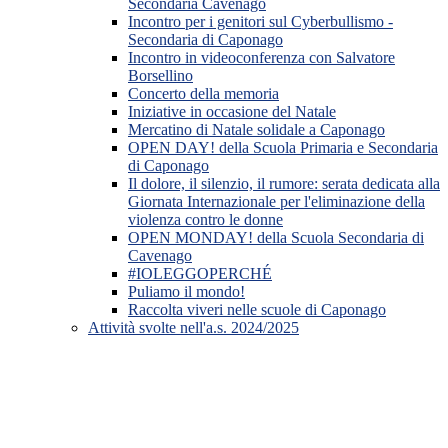
Secondaria Cavenago
Incontro per i genitori sul Cyberbullismo -
Secondaria di Caponago
Incontro in videoconferenza con Salvatore
Borsellino
Concerto della memoria
Iniziative in occasione del Natale
Mercatino di Natale solidale a Caponago
OPEN DAY! della Scuola Primaria e Secondaria
di Caponago
Il dolore, il silenzio, il rumore: serata dedicata alla
Giornata Internazionale per l'eliminazione della
violenza contro le donne
OPEN MONDAY! della Scuola Secondaria di
Cavenago
#IOLEGGOPERCHÉ
Puliamo il mondo!
Raccolta viveri nelle scuole di Caponago
Attività svolte nell'a.s. 2024/2025