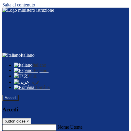
Salta al contenuto
Italiano
Italiano
Español
中文
عربى
Română
Accedi
Accedi
button close
×
Nome Utente